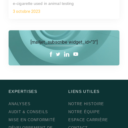
e-cigarette used in animal testing
3 octobre 2023
[mailjet_subscribe widget_id="3"]
EXPERTISES
LIENS UTILES
ANALYSES
NOTRE HISTOIRE
AUDIT & CONSEILS
NOTRE ÉQUIPE
MISE EN CONFORMITÉ
ESPACE CARRIÈRE
DÉVELOPPEMENT DE
CONTACT