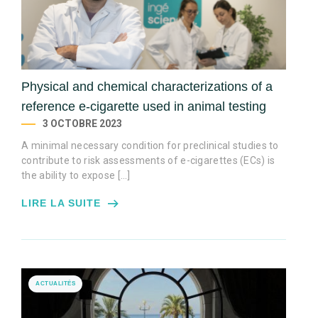
Physical and chemical characterizations of a
reference e-cigarette used in animal testing
3 OCTOBRE 2023
A minimal necessary condition for preclinical studies to
contribute to risk assessments of e-cigarettes (ECs) is
the ability to expose […]
LIRE LA SUITE
ACTUALITÉS