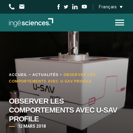
Français
ACCUEIL
>
ACTUALITÉS
>
OBSERVER LES
COMPORTEMENTS AVEC U-SAV PROFILE
OBSERVER LES
COMPORTEMENTS AVEC U-SAV
PROFILE
12 MARS 2018