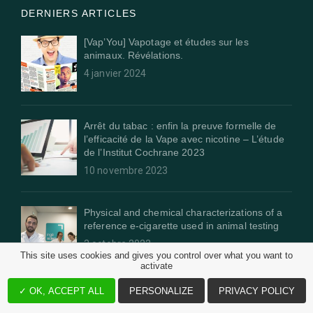
DERNIERS ARTICLES
[Vap’You] Vapotage et études sur les
animaux. Révélations.
4 janvier 2024
Arrêt du tabac : enfin la preuve formelle de
l’efficacité de la Vape avec nicotine – L’étude
de l’Institut Cochrane 2023
10 novembre 2023
Physical and chemical characterizations of a
reference e-cigarette used in animal testing
3 octobre 2023
This site uses cookies and gives you control over what you want to
activate
✓ OK, ACCEPT ALL
PERSONALIZE
PRIVACY POLICY