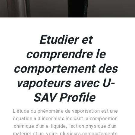
Etudier et
comprendre le
comportement
des
vapoteurs avec U-
SAV Profile
L’étude du phénomène de vaporisation est une
équation à 3 inconnues incluant la composition
chimique d’un e-liquide, l’action physique d’un
matériel et un, voire, plusieurs comportements