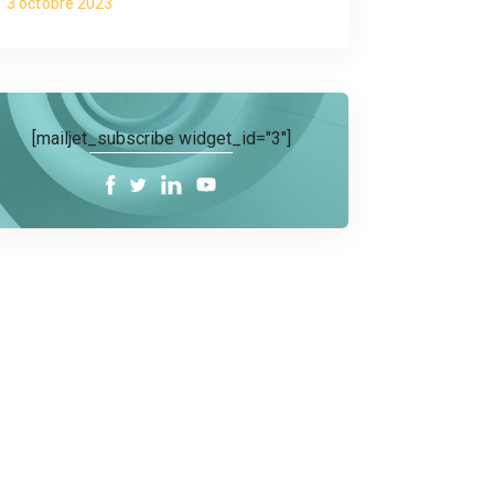
3 octobre 2023
[mailjet_subscribe widget_id="3"]