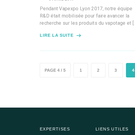
Pendant Vapexpo Lyon 2017, notre équipe
R&D était mobilisée pour faire avancer la
recherche sur les produits du vapotage et [
LIRE LA SUITE
PAGE 4 / 5
1
2
3
4
EXPERTISES
LIENS UTILES