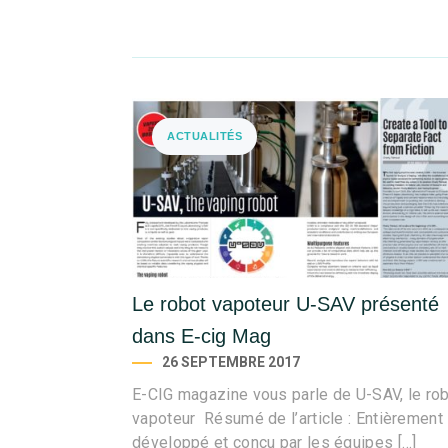
ACTUALITÉS
Le robot vapoteur U-SAV présenté
dans E-cig Mag
26 SEPTEMBRE 2017
E-CIG magazine vous parle de U-SAV, le ro
vapoteur Résumé de l’article : Entièrement
développé et conçu par les équipes […]