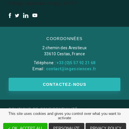
[mailjet_subscribe widget_id="3"]
COORDONNÉES
2 chemin des Arestieux
33610 Cestas, France
Téléphone :
+33 (0)5 57 92 21 68
Email :
contact@ingesciences.fr
CONTACTEZ-NOUS
POLITIQUE DE CONFIDENTIALITÉ
This site uses cookies and gives you control over what you want to
MENTIONS LÉGALES
activate
©2026 Ingésciences. Tous droits réservés.
✓ OK, ACCEPT ALL
PERSONALIZE
PRIVACY POLICY