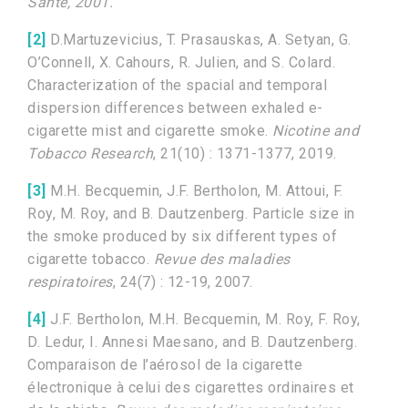
Santé, 2001.
[2]
D.Martuzevicius, T. Prasauskas, A. Setyan, G.
O’Connell, X. Cahours, R. Julien, and S. Colard.
Characterization of the spacial and temporal
dispersion differences between exhaled e-
cigarette mist and cigarette smoke.
Nicotine and
Tobacco Research
, 21(10) : 1371-1377, 2019.
[3]
M.H. Becquemin, J.F. Bertholon, M. Attoui, F.
Roy, M. Roy, and B. Dautzenberg. Particle size in
the smoke produced by six different types of
cigarette tobacco.
Revue des maladies
respiratoires
, 24(7) : 12-19, 2007.
[4]
J.F. Bertholon, M.H. Becquemin, M. Roy, F. Roy,
D. Ledur, I. Annesi Maesano, and B. Dautzenberg.
Comparaison de l’aérosol de la cigarette
électronique à celui des cigarettes ordinaires et