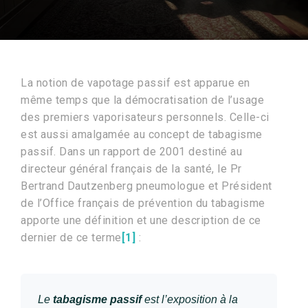
La notion de vapotage passif est apparue en
même temps que la démocratisation de l’usage
des premiers vaporisateurs personnels. Celle-ci
est aussi amalgamée au concept de tabagisme
passif. Dans un rapport de 2001 destiné au
directeur général français de la santé, le Pr
Bertrand Dautzenberg pneumologue et Président
de l’Office français de prévention du tabagisme
apporte une définition et une description de ce
dernier de ce terme
[1]
:
Le
tabagisme passif
est l’exposition à la